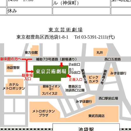
ル（神保町）
休み
東 京 芸 術 劇 場
東京都豊島区西池袋1-8-1 Tel 03-5391-2111(代)